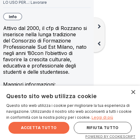
LO USO PER...:
Lavorare
Info
chevron_right
Attivo dal 2000, il cfp di Rozzano si 
inserisce nella lunga tradizione 
del Consorzio di Formazione 
chevron_left
Professionale Sud Est Milano, nato 
negli anni ’80con l’obiettivo di 
favorire la crescita culturale, 
educativa e professionale degli 
studenti e delle studentesse.
Maggiori informazioni: 
×
https://www.afolmet.it/sedi-
Questo sito web utilizza cookie
formative/rozzano/
Questo sito web utilizza i cookie per migliorare la tua esperienza di
Orari:
navigazione. Utilizzando il nostro sito web acconsenti a tutti i cookie
lunedì, martedì, mercoledì e venerdì 
in conformità con la nostra policy per i cookie.
Leggi di più
ore 8.00 – 13.00
giovedì 9.00 – 12.00 / 14.00 – 16.00
ACCETTA TUTTO
RIFIUTA TUTTO
keyboard_arrow_up
Card collegate
POWERED BY COOKIESCRIPT