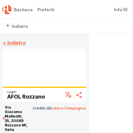
menu
Bacheca
Preferiti
Info
arrow_back
Indietro
< Indietro
Luoghi
translate
share
AFOL Rozzano
Via
creata da
Libera Compagnia
Giacomo
Matteotti,
35, 20089
Rozzano MI,
Italia