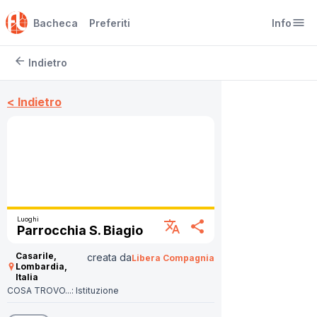
menu
Bacheca
Preferiti
Info
arrow_back
Indietro
< Indietro
Luoghi
translate
share
Parrocchia S. Biagio
Casarile,
creata da
Libera Compagnia
Lombardia,
Italia
COSA TROVO...:
Istituzione